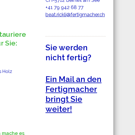
CH-5712 Beinwil am See
+41 79 942 68 77
beat.rickli@fertigmacher.ch
tauriere
r Sie:
Sie werden
nicht fertig?
 Holz
Ein Mail an den
Fertigmacher
bringt Sie
weiter!
h mache es